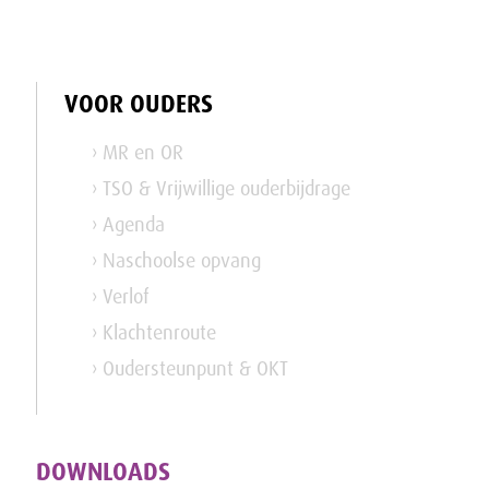
VOOR OUDERS
› MR en OR
› TSO & Vrijwillige ouderbijdrage
› Agenda
› Naschoolse opvang
› Verlof
› Klachtenroute
› Oudersteunpunt & OKT
DOWNLOADS