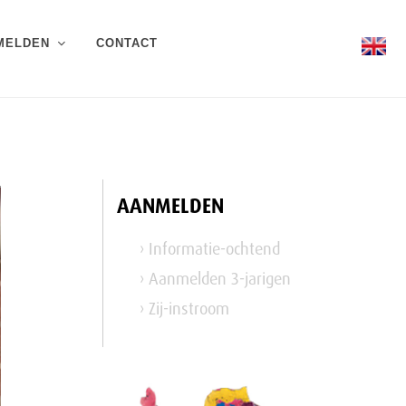
MELDEN
CONTACT
AANMELDEN
› Informatie-ochtend
› Aanmelden 3-jarigen
› Zij-instroom